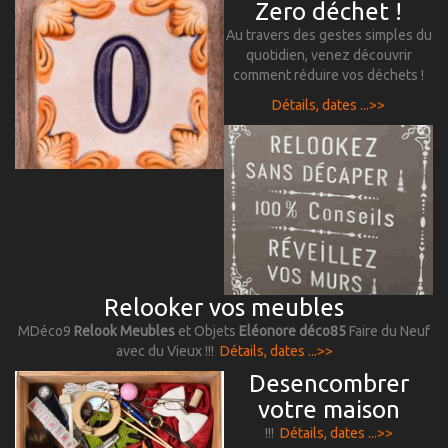
Zero déchet !
Au travers des gestes simples du
quotidien, venez découvrir
comment réduire vos déchets !
Détails, dates ...>>
Relooker vos meubles
MDéco9
Relook Meubles
et Objets
Eléonore déco85
Faire du Neuf
avec du Vieux !!!
Détails, dates ...>>
Desencombrer
votre maison
!!!
Détails, dates ...>>